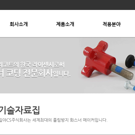
회사소개
제품소개
적용분야
회사개요
록킹제품군 (LOCKING)
적용분야
대표이사 인사말
록킹+씰링 (LOCKING+SEAL)
조직도
씰링 (SEAL)
공장현황 및 오시는길
특수 기능 제품
기술자료집
일야CS주식회사는 세계최대의 풀림방지 화스너 메이커입니다.